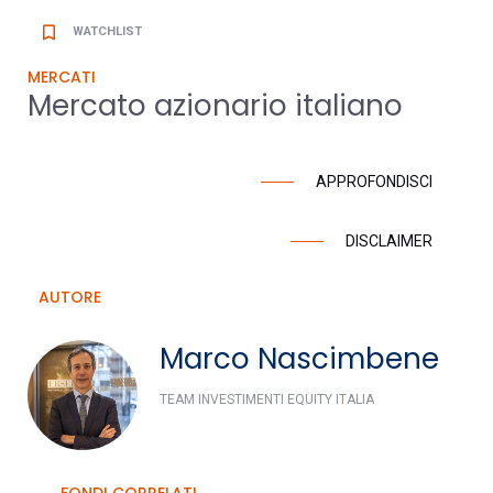
bookmark_border
WATCHLIST
MERCATI
Mercato azionario italiano
APPROFONDISCI
DISCLAIMER
AUTORE
Marco Nascimbene
TEAM INVESTIMENTI EQUITY ITALIA
FONDI CORRELATI