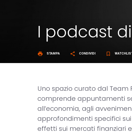
I podcast di
print
share
bookmark_border
STAMPA
CONDIVIDI
WATCHLIS
Uno spazio curato dal Team F
comprende appuntamenti sett
all’economia, agli avveniment
approfondimenti specifici s
effetti sui mercati finanziari 