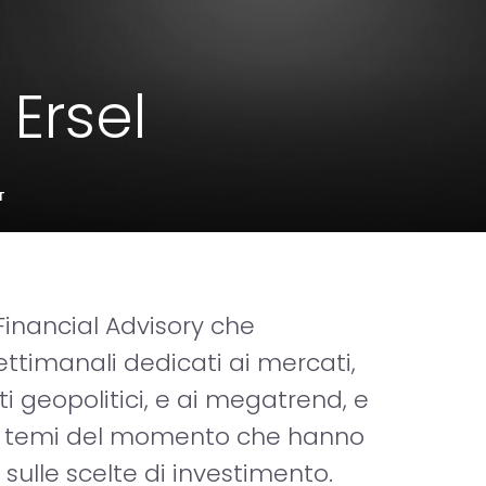
 Ersel
T
inancial Advisory che
imanali dedicati ai mercati,
i geopolitici, e ai megatrend, e
ui temi del momento che hanno
e sulle scelte di investimento.