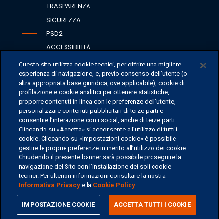
TRASPARENZA
SICUREZZA
PSD2
ACCESSIBILITÀ
Questo sito utilizza cookie tecnici, per offrire una migliore
esperienza di navigazione, e, previo consenso dell’utente (o
altra appropriata base giuridica, ove applicabile), cookie di
SEDI
profilazione e cookie analitici per ottenere statistiche,
proporre contenuti in linea con le preferenze dell’utente,
CONTATTI
personalizzare contenuti pubblicitari di terze parti e
CONTATTI PER I MEDIA
consentire l’interazione con i social, anche di terze parti.
Cliccando su «Accetta» si acconsente all’utilizzo di tutti i
FAQ
cookie. Cliccando su «Impostazioni cookie» è possibile
LAVORA CON NOI
gestire le proprie preferenze in merito all’utilizzo dei cookie.
Chiudendo il presente banner sarà possibile proseguire la
navigazione del Sito con l’installazione dei soli cookie
tecnici. Per ulteriori informazioni consultare la nostra
Informativa Privacy
e la
Cookie Policy
©
2026 ERSEL BANCA PRIVATA - P.IVA 11894590154
share
IMPOSTAZIONE COOKIE
ACCETTA TUTTI I COOKIE