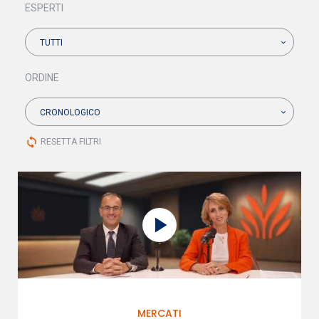
ESPERTI
TUTTI
ORDINE
CRONOLOGICO
sync
RESETTA FILTRI
MERCATI