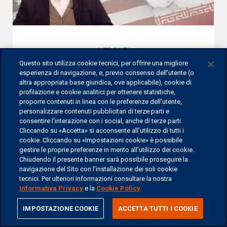
MERCATI
Questo sito utilizza cookie tecnici, per offrire una migliore
Mercato azionario italiano
esperienza di navigazione, e, previo consenso dell’utente (o
altra appropriata base giuridica, ove applicabile), cookie di
MARCO NASCIMBENE - 31-GEN-2020
profilazione e cookie analitici per ottenere statistiche,
proporre contenuti in linea con le preferenze dell’utente,
personalizzare contenuti pubblicitari di terze parti e
consentire l’interazione con i social, anche di terze parti.
Cliccando su «Accetta» si acconsente all’utilizzo di tutti i
cookie. Cliccando su «Impostazioni cookie» è possibile
gestire le proprie preferenze in merito all’utilizzo dei cookie.
Chiudendo il presente banner sarà possibile proseguire la
navigazione del Sito con l’installazione dei soli cookie
tecnici. Per ulteriori informazioni consultare la nostra
Informativa Privacy
e la
Cookie Policy
share
IMPOSTAZIONE COOKIE
ACCETTA TUTTI I COOKIE
MERCATI