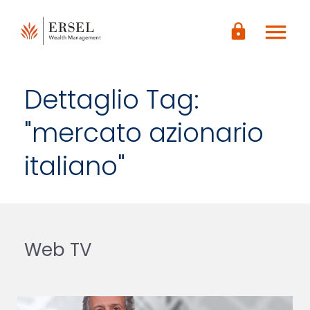
LOGIN
menu
CONTENUTO
lock
PRINCIPALE
PIÈ DI
PAGINA
Dettaglio Tag:
"mercato azionario
italiano"
Web TV