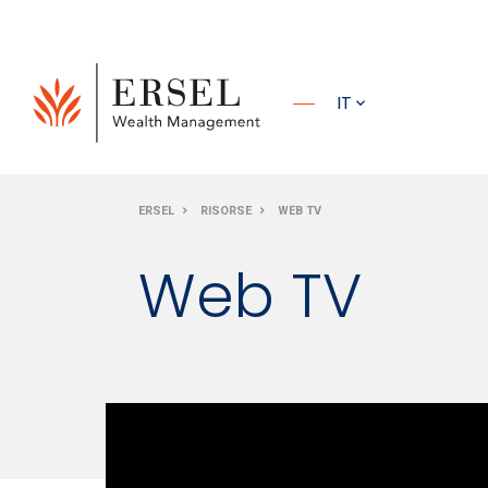
PRINCIPALE
IT
PIÈ DI
ERSEL
RISORSE
WEB TV
PAGINA
Web TV