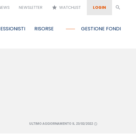
NEWS
NEWSLETTER
star
WATCHLIST
LOGIN
search
ESSIONISTI
RISORSE
GESTIONE FONDI
ULTIMO AGGIORNAMENTO IL 23/02/2022
schedule