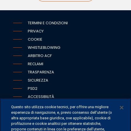
TERMINI E CONDIZIONI
PRIVACY
COOKIE
WHISTLEBLOWING
ARBITRO ACF
RECLAMI
TRASPARENZA
SICUREZZA
PSD2
ACCESSIBILITÀ
Questo sito utilizza cookie tecnici, per offrire una migliore
esperienza di navigazione, e, previo consenso dell’utente (o
altra appropriata base giuridica, ove applicabile), cookie di
SEDI
profilazione e cookie analitici per ottenere statistiche,
proporre contenuti in linea con le preferenze dell’utente,
CONTATTI