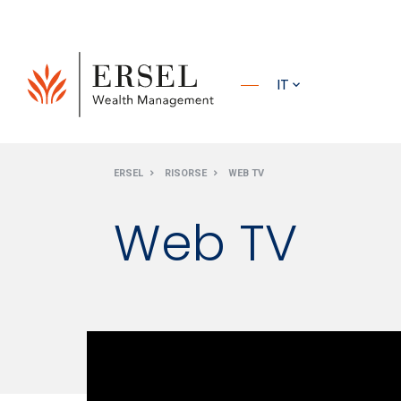
PRINCIPALE
IT
PIÈ DI
ERSEL
RISORSE
WEB TV
PAGINA
Web TV