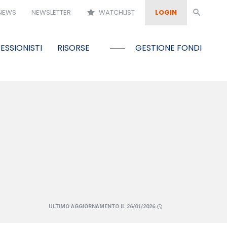
NEWS
NEWSLETTER
star
WATCHLIST
LOGIN
search
ESSIONISTI
RISORSE
GESTIONE FONDI
ULTIMO AGGIORNAMENTO IL 26/01/2026
schedule