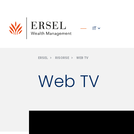
PRINCIPALE
IT
PIÈ DI
ERSEL
RISORSE
WEB TV
PAGINA
Web TV