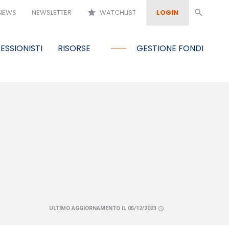
NEWS
NEWSLETTER
star
WATCHLIST
LOGIN
search
ESSIONISTI
RISORSE
GESTIONE FONDI
ULTIMO AGGIORNAMENTO IL 05/12/2023
schedule