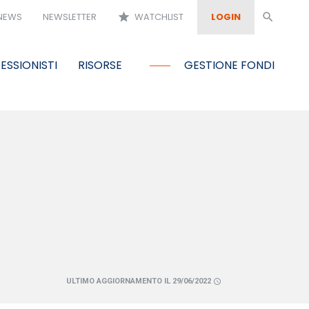
NEWS
NEWSLETTER
star
WATCHLIST
LOGIN
search
ESSIONISTI
RISORSE
GESTIONE FONDI
ULTIMO AGGIORNAMENTO IL 29/06/2022
schedule