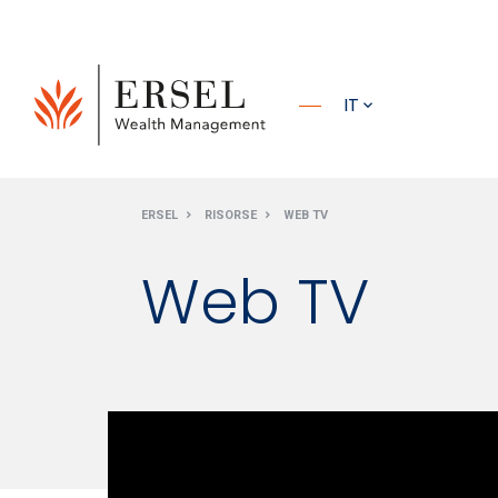
PRINCIPALE
IT
PIÈ DI
ERSEL
RISORSE
WEB TV
PAGINA
Web TV