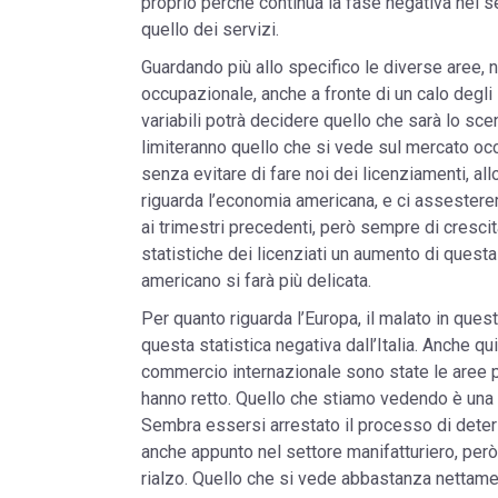
proprio perché continua la fase negativa nel s
quello dei servizi.
Guardando più allo specifico le diverse aree, 
occupazionale, anche a fronte di un calo degli
variabili potrà decidere quello che sarà lo sc
limiteranno quello che si vede sul mercato o
senza evitare di fare noi dei licenziamenti, al
riguarda l’economia americana, e ci assestere
ai trimestri precedenti, però sempre di cresc
statistiche dei licenziati un aumento di questa
americano si farà più delicata.
Per quanto riguarda l’Europa, il malato in que
questa statistica negativa dall’Italia. Anche qu
commercio internazionale sono state le aree p
hanno retto. Quello che stiamo vedendo è una s
Sembra essersi arrestato il processo di deter
anche appunto nel settore manifatturiero, però 
rialzo. Quello che si vede abbastanza nettame