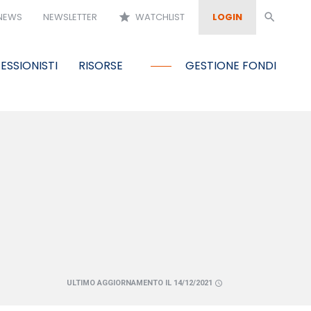
NEWS
NEWSLETTER
star
WATCHLIST
LOGIN
search
ESSIONISTI
RISORSE
GESTIONE FONDI
ULTIMO AGGIORNAMENTO IL 14/12/2021
schedule