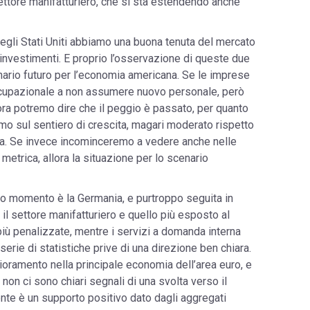
ettore manifatturiero, che si sta estendendo anche
negli Stati Uniti abbiamo una buona tenuta del mercato
 investimenti. E proprio l’osservazione di queste due
enario futuro per l’economia americana. Se le imprese
ccupazionale a non assumere nuovo personale, però
lora potremo dire che il peggio è passato, per quanto
mo sul sentiero di crescita, magari moderato rispetto
ita. Se invece incominceremo a vedere anche nelle
 metrica, allora la situazione per lo scenario
sto momento è la Germania, e purtroppo seguita in
i il settore manifatturiero e quello più esposto al
iù penalizzate, mentre i servizi a domanda interna
erie di statistiche prive di una direzione ben chiara.
ioramento nella principale economia dell’area euro, e
non ci sono chiari segnali di una svolta verso il
nte è un supporto positivo dato dagli aggregati