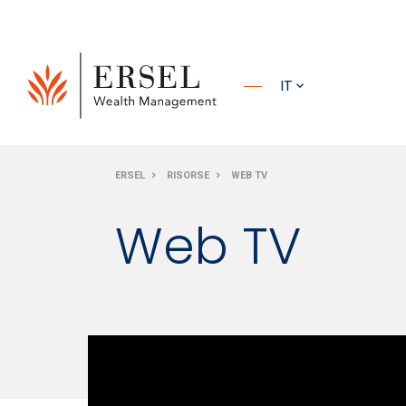
PRINCIPALE
IT
PIÈ DI
ERSEL
RISORSE
WEB TV
PAGINA
Web TV