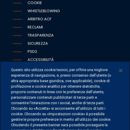
COOKIE
WHISTLEBLOWING
ARBITRO ACF
RECLAMI
TRASPARENZA
SICUREZZA
PSD2
ACCESSIBILITÀ
Questo sito utilizza cookie tecnici, per offrire una migliore
esperienza di navigazione, e, previo consenso dell’utente (o
altra appropriata base giuridica, ove applicabile), cookie di
SEDI
profilazione e cookie analitici per ottenere statistiche,
proporre contenuti in linea con le preferenze dell’utente,
CONTATTI
personalizzare contenuti pubblicitari di terze parti e
CONTATTI PER I MEDIA
consentire l’interazione con i social, anche di terze parti.
Cliccando su «Accetta» si acconsente all’utilizzo di tutti i
FAQ
cookie. Cliccando su «Impostazioni cookie» è possibile
LAVORA CON NOI
gestire le proprie preferenze in merito all’utilizzo dei cookie.
Chiudendo il presente banner sarà possibile proseguire la