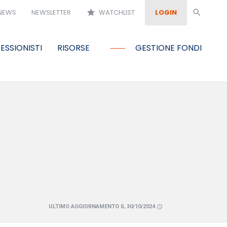
NEWS
NEWSLETTER
star
WATCHLIST
LOGIN
search
ESSIONISTI
RISORSE
GESTIONE FONDI
ULTIMO AGGIORNAMENTO IL 30/10/2024
schedule