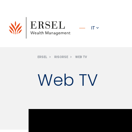
PRINCIPALE
IT
PIÈ DI
ERSEL
RISORSE
WEB TV
PAGINA
Web TV