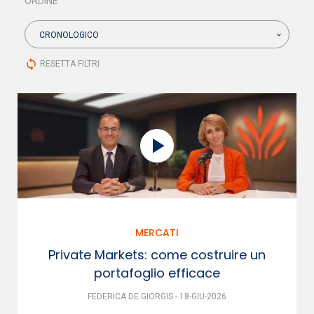
ORDINE
CRONOLOGICO
sync
RESETTA FILTRI
MERCATI
Private Markets: come costruire un
portafoglio efficace
FEDERICA DE GIORGIS - 18-GIU-2026