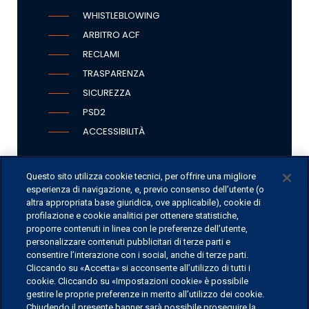
WHISTLEBLOWING
ARBITRO ACF
RECLAMI
TRASPARENZA
SICUREZZA
PSD2
ACCESSIBILITÀ
Questo sito utilizza cookie tecnici, per offrire una migliore
esperienza di navigazione, e, previo consenso dell’utente (o
SEDI
altra appropriata base giuridica, ove applicabile), cookie di
CONTATTI
profilazione e cookie analitici per ottenere statistiche,
proporre contenuti in linea con le preferenze dell’utente,
CONTATTI PER I MEDIA
personalizzare contenuti pubblicitari di terze parti e
FAQ
consentire l’interazione con i social, anche di terze parti.
Cliccando su «Accetta» si acconsente all’utilizzo di tutti i
LAVORA CON NOI
cookie. Cliccando su «Impostazioni cookie» è possibile
gestire le proprie preferenze in merito all’utilizzo dei cookie.
Chiudendo il presente banner sarà possibile proseguire la