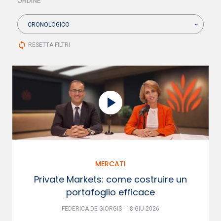
ORDINE
CRONOLOGICO
sync
RESETTA FILTRI
MERCATI
Private Markets: come costruire un
portafoglio efficace
FEDERICA DE GIORGIS - 18-GIU-2026