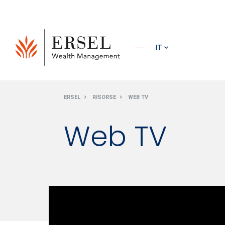
PRINCIPALE
IT
PIÈ DI
ERSEL
RISORSE
WEB TV
PAGINA
Web TV