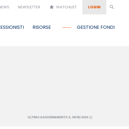
NEWS
NEWSLETTER
star
WATCHLIST
LOGIN
search
ESSIONISTI
RISORSE
GESTIONE FONDI
ULTIMO AGGIORNAMENTO IL 09/05/2024
schedule