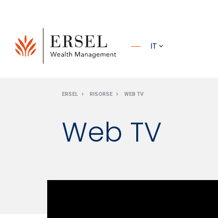
PRINCIPALE
IT
PIÈ DI
ERSEL
RISORSE
WEB TV
PAGINA
Web TV