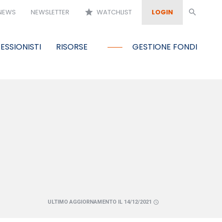
NEWS
NEWSLETTER
star
WATCHLIST
LOGIN
search
ESSIONISTI
RISORSE
GESTIONE FONDI
ULTIMO AGGIORNAMENTO IL 14/12/2021
schedule