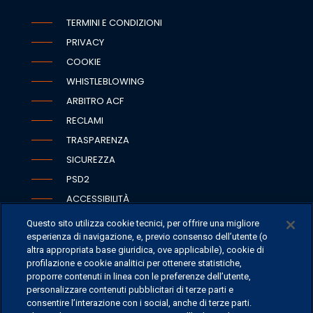
TERMINI E CONDIZIONI
PRIVACY
COOKIE
WHISTLEBLOWING
ARBITRO ACF
RECLAMI
TRASPARENZA
SICUREZZA
PSD2
ACCESSIBILITÀ
Questo sito utilizza cookie tecnici, per offrire una migliore
esperienza di navigazione, e, previo consenso dell’utente (o
altra appropriata base giuridica, ove applicabile), cookie di
SEDI
profilazione e cookie analitici per ottenere statistiche,
proporre contenuti in linea con le preferenze dell’utente,
CONTATTI
personalizzare contenuti pubblicitari di terze parti e
CONTATTI PER I MEDIA
consentire l’interazione con i social, anche di terze parti.