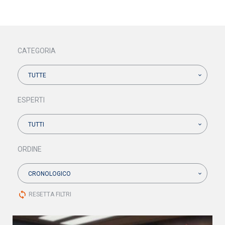
CATEGORIA
TUTTE
ESPERTI
TUTTI
ORDINE
CRONOLOGICO
sync
RESETTA FILTRI