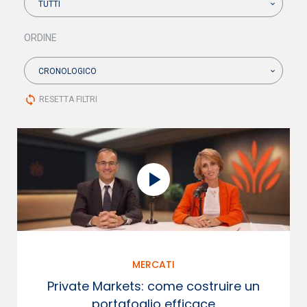
TUTTI
ORDINE
CRONOLOGICO
sync
RESETTA FILTRI
MERCATI
Private Markets: come costruire un
portafoglio efficace