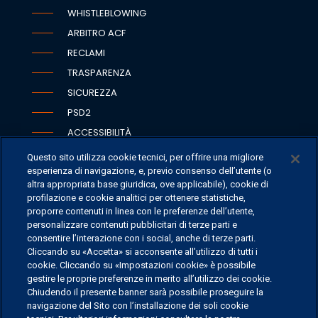
WHISTLEBLOWING
ARBITRO ACF
RECLAMI
TRASPARENZA
SICUREZZA
PSD2
ACCESSIBILITÀ
Questo sito utilizza cookie tecnici, per offrire una migliore
esperienza di navigazione, e, previo consenso dell’utente (o
altra appropriata base giuridica, ove applicabile), cookie di
SEDI
profilazione e cookie analitici per ottenere statistiche,
proporre contenuti in linea con le preferenze dell’utente,
CONTATTI
personalizzare contenuti pubblicitari di terze parti e
CONTATTI PER I MEDIA
consentire l’interazione con i social, anche di terze parti.
Cliccando su «Accetta» si acconsente all’utilizzo di tutti i
FAQ
cookie. Cliccando su «Impostazioni cookie» è possibile
LAVORA CON NOI
gestire le proprie preferenze in merito all’utilizzo dei cookie.
Chiudendo il presente banner sarà possibile proseguire la
navigazione del Sito con l’installazione dei soli cookie