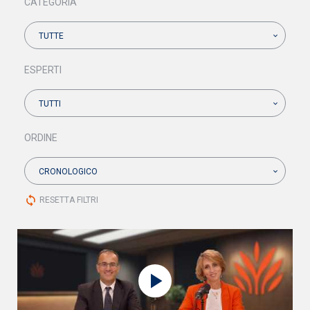
CATEGORIA
TUTTE
ESPERTI
TUTTI
ORDINE
CRONOLOGICO
sync
RESETTA FILTRI