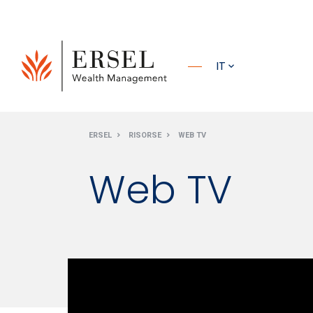
PRINCIPALE
IT
PIÈ DI
ERSEL
RISORSE
WEB TV
PAGINA
Web TV