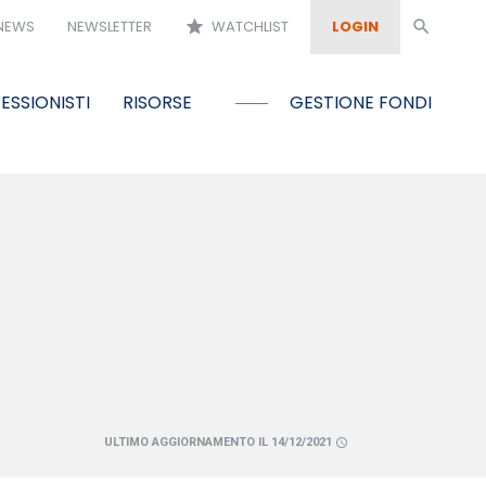
NEWS
NEWSLETTER
star
WATCHLIST
LOGIN
search
ESSIONISTI
RISORSE
GESTIONE FONDI
ULTIMO AGGIORNAMENTO IL 14/12/2021
schedule