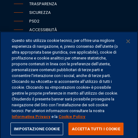
TRASPARENZA
SICUREZZA
PSD2
ACCESSIBILITÀ
Questo sito utilizza cookie tecnici, per offrire una migliore
esperienza di navigazione, e, previo consenso dell’utente (o
altra appropriata base giuridica, ove applicabile), cookie di
SEDI
profilazione e cookie analitici per ottenere statistiche,
proporre contenuti in linea con le preferenze dell’utente,
CONTATTI
personalizzare contenuti pubblicitari di terze parti e
CONTATTI PER I MEDIA
consentire l’interazione con i social, anche di terze parti.
Cliccando su «Accetta» si acconsente all’utilizzo di tutti i
FAQ
cookie. Cliccando su «Impostazioni cookie» è possibile
LAVORA CON NOI
gestire le proprie preferenze in merito all’utilizzo dei cookie.
Chiudendo il presente banner sarà possibile proseguire la
navigazione del Sito con l’installazione dei soli cookie
tecnici. Per ulteriori informazioni consultare la nostra
Informativa Privacy
e la
Cookie Policy
©
2026 ERSEL BANCA PRIVATA - P.IVA 11894590154
share
IMPOSTAZIONE COOKIE
ACCETTA TUTTI I COOKIE