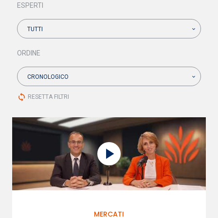
ESPERTI
TUTTI
ORDINE
CRONOLOGICO
sync
RESETTA FILTRI
MERCATI