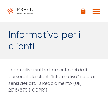
LOGIN
menu
CONTENUTO
lock
PRINCIPALE
PIÈ DI
PAGINA
Informativa per i
clienti
Informativa sul trattamento dei dati
personali dei clienti “Informativa” resa ai
sensi dell’art. 13 Regolamento (UE)
2016/679 (“GDPR”)