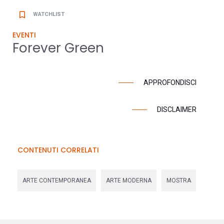
bookmark_border
WATCHLIST
EVENTI
Forever Green
APPROFONDISCI
DISCLAIMER
CONTENUTI CORRELATI
ARTE CONTEMPORANEA
ARTE MODERNA
MOSTRA