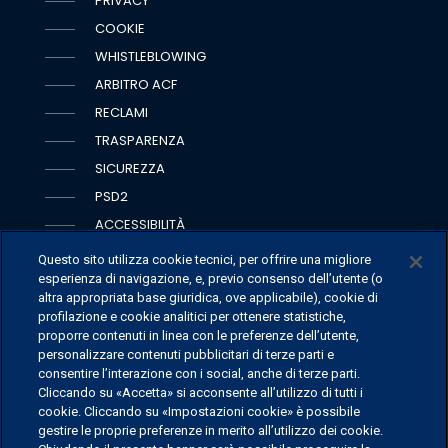
PRIVACY
COOKIE
WHISTLEBLOWING
ARBITRO ACF
RECLAMI
TRASPARENZA
SICUREZZA
PSD2
ACCESSIBILITÀ
Questo sito utilizza cookie tecnici, per offrire una migliore
esperienza di navigazione, e, previo consenso dell’utente (o
altra appropriata base giuridica, ove applicabile), cookie di
SEDI
profilazione e cookie analitici per ottenere statistiche,
proporre contenuti in linea con le preferenze dell’utente,
CONTATTI
personalizzare contenuti pubblicitari di terze parti e
CONTATTI PER I MEDIA
consentire l’interazione con i social, anche di terze parti.
Cliccando su «Accetta» si acconsente all’utilizzo di tutti i
FAQ
cookie. Cliccando su «Impostazioni cookie» è possibile
LAVORA CON NOI
gestire le proprie preferenze in merito all’utilizzo dei cookie.