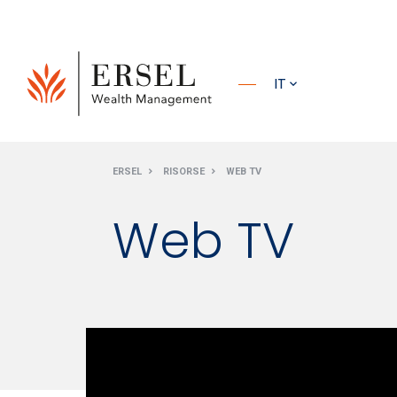
PRINCIPALE
IT
PIÈ DI
ERSEL
RISORSE
WEB TV
PAGINA
Web TV