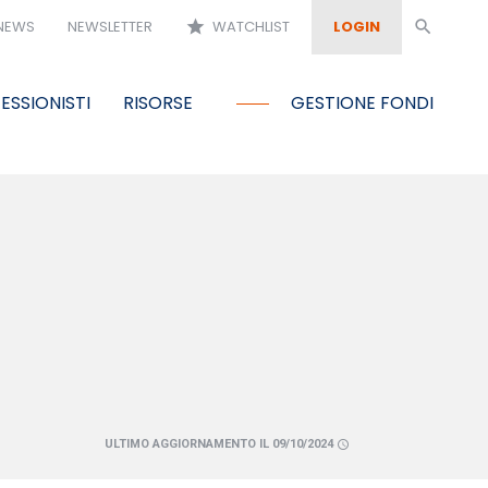
NEWS
NEWSLETTER
star
WATCHLIST
LOGIN
search
ESSIONISTI
RISORSE
GESTIONE FONDI
ULTIMO AGGIORNAMENTO IL 09/10/2024
schedule