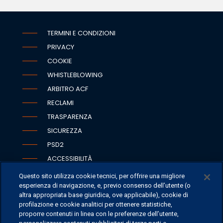
TERMINI E CONDIZIONI
PRIVACY
COOKIE
WHISTLEBLOWING
ARBITRO ACF
RECLAMI
TRASPARENZA
SICUREZZA
PSD2
ACCESSIBILITÀ
Questo sito utilizza cookie tecnici, per offrire una migliore
esperienza di navigazione, e, previo consenso dell’utente (o
altra appropriata base giuridica, ove applicabile), cookie di
SEDI
profilazione e cookie analitici per ottenere statistiche,
proporre contenuti in linea con le preferenze dell’utente,
CONTATTI