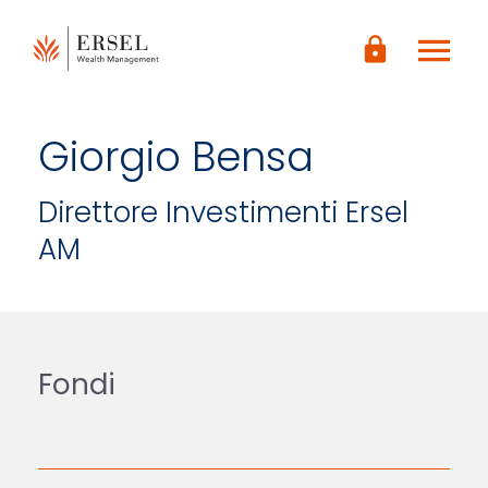
LOGIN
menu
CONTENUTO
lock
PRINCIPALE
PIÈ DI
PAGINA
Giorgio Bensa
Direttore Investimenti Ersel
AM
Fondi