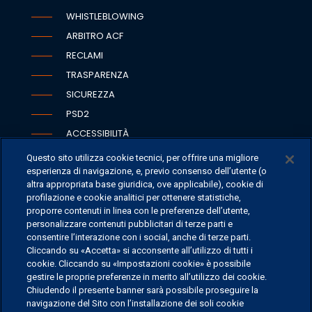
WHISTLEBLOWING
ARBITRO ACF
RECLAMI
TRASPARENZA
SICUREZZA
PSD2
ACCESSIBILITÀ
Questo sito utilizza cookie tecnici, per offrire una migliore
esperienza di navigazione, e, previo consenso dell’utente (o
altra appropriata base giuridica, ove applicabile), cookie di
SEDI
profilazione e cookie analitici per ottenere statistiche,
proporre contenuti in linea con le preferenze dell’utente,
CONTATTI
personalizzare contenuti pubblicitari di terze parti e
CONTATTI PER I MEDIA
consentire l’interazione con i social, anche di terze parti.
Cliccando su «Accetta» si acconsente all’utilizzo di tutti i
FAQ
cookie. Cliccando su «Impostazioni cookie» è possibile
LAVORA CON NOI
gestire le proprie preferenze in merito all’utilizzo dei cookie.
Chiudendo il presente banner sarà possibile proseguire la
navigazione del Sito con l’installazione dei soli cookie