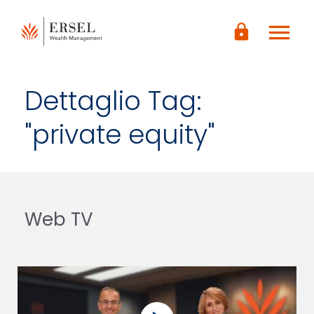
LOGIN
menu
CONTENUTO
lock
PRINCIPALE
PIÈ DI
PAGINA
Dettaglio Tag:
"private equity"
Web TV