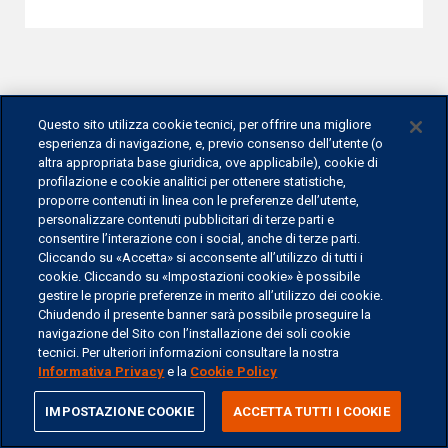
Questo sito utilizza cookie tecnici, per offrire una migliore
esperienza di navigazione, e, previo consenso dell’utente (o
altra appropriata base giuridica, ove applicabile), cookie di
ARTICOLO
profilazione e cookie analitici per ottenere statistiche,
proporre contenuti in linea con le preferenze dell’utente,
Rotta sull'economia reale
personalizzare contenuti pubblicitari di terze parti e
consentire l’interazione con i social, anche di terze parti.
Cliccando su «Accetta» si acconsente all’utilizzo di tutti i
29-GEN-2020
cookie. Cliccando su «Impostazioni cookie» è possibile
gestire le proprie preferenze in merito all’utilizzo dei cookie.
Ersel punta sui private market nell'offerta per la
Chiudendo il presente banner sarà possibile proseguire la
navigazione del Sito con l’installazione dei soli cookie
clientela facoltosa. Nuove soluzioni
tecnici. Per ulteriori informazioni consultare la nostra
d'investimento sul fronte sia dell'equity, sia del
Informativa Privacy
e la
Cookie Policy
debito.
share
IMPOSTAZIONE COOKIE
ACCETTA TUTTI I COOKIE