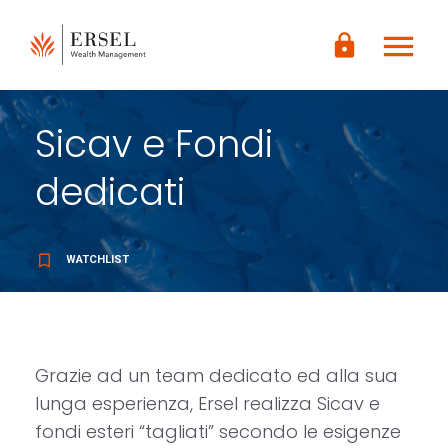
LOGIN
menu
CONTENUTO
lock
PRINCIPALE
PIÈ DI
PAGINA
Sicav e Fondi
dedicati
bookmark_border
WATCHLIST
Grazie ad un team dedicato ed alla sua
lunga esperienza, Ersel realizza Sicav e
fondi esteri “tagliati” secondo le esigenze