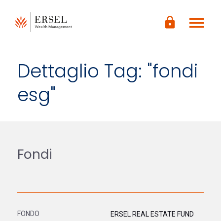
LOGIN
menu
CONTENUTO
lock
PRINCIPALE
PIÈ DI
PAGINA
Dettaglio Tag: "fondi
esg"
Fondi
ERSEL REAL ESTATE FUND