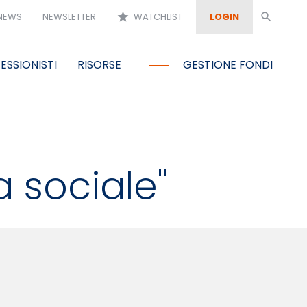
NEWS
NEWSLETTER
star
WATCHLIST
LOGIN
search
ESSIONISTI
RISORSE
GESTIONE FONDI
a sociale"