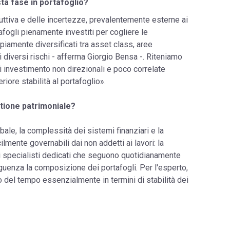
sta fase in portafoglio?
uttiva e delle incertezze, prevalentemente esterne ai
tafogli pienamente investiti per cogliere le
piamente diversificati tra asset class, aree
 i diversi rischi - afferma Giorgio Bensa -. Riteniamo
i investimento non direzionali e poco correlate
riore stabilità al portafoglio».
stione patrimoniale?
ale, la complessità dei sistemi finanziari e la
ilmente governabili dai non addetti ai lavori: la
i specialisti dedicati che seguono quotidianamente
guenza la composizione dei portafogli. Per l'esperto,
 del tempo essenzialmente in termini di stabilità dei