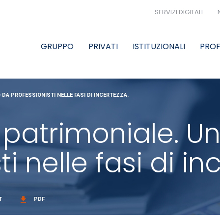
SERVIZI DIGITALI
GRUPPO
PRIVATI
ISTITUZIONALI
PROF
 DA PROFESSIONISTI NELLE FASI DI INCERTEZZA.
 patrimoniale. Un
i nelle fasi di in
get_app
T
PDF