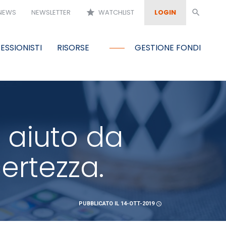
NEWS
NEWSLETTER
star
WATCHLIST
LOGIN
search
ESSIONISTI
RISORSE
GESTIONE FONDI
 aiuto da
certezza.
PUBBLICATO IL 14-OTT-2019
schedule