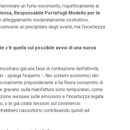
 determinare un forte movimento, rispettivamente al
Bensa, Responsabile Portafogli Modello per le
n atteggiamento moderatamente costruttivo,
conviene un precipitare degli eventi, ma l'incertezza
e c'è quella sul possibile avvio di una nuova
o mostrano già una fase di contrazione dell'attività,
zi - spiega l'esperto -. Nei sistemi economici dei
ecisamente preponderante e ha finora consentito di
he gravano sulla manifattura sono temporanei, come
ione europea sulle emissioni e l'incertezza legata
ico, o le già citate tensioni sul commercio
otrebbero riassorbirsi contribuendo quindi ad