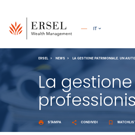
PRINCIPALE
IT
PIÈ DI
ERSEL
NEWS
LA GESTIONE PATRIMONIALE. UN AIUTO
PAGINA
La gestione
professionist
print
share
bookmark_border
STAMPA
CONDIVIDI
WATCHLIS