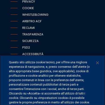
PRIVACY
COOKIE
WHISTLEBLOWING
ARBITRO ACF
RECLAMI
TRASPARENZA
SICUREZZA
PSD2
ACCESSIBILITÀ
Questo sito utilizza cookie tecnici, per offrire una migliore
esperienza di navigazione, e, previo consenso dell’utente (o
altra appropriata base giuridica, ove applicabile), cookie di
SEDI
profilazione e cookie analitici per ottenere statistiche,
proporre contenuti in linea con le preferenze dell’utente,
CONTATTI
personalizzare contenuti pubblicitari di terze parti e
CONTATTI PER I MEDIA
consentire l’interazione con i social, anche di terze parti.
Cliccando su «Accetta» si acconsente all’utilizzo di tutti i
FAQ
cookie. Cliccando su «Impostazioni cookie» è possibile
LAVORA CON NOI
gestire le proprie preferenze in merito all’utilizzo dei cookie.