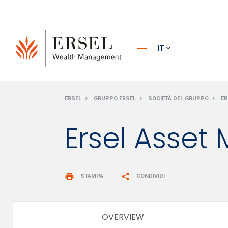
PRINCIPALE
IT
PIÈ DI
ERSEL
GRUPPO ERSEL
SOCIETÀ DEL GRUPPO
ER
PAGINA
Ersel Asse
print
share
STAMPA
CONDIVIDI
OVERVIEW