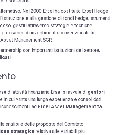
ve o societarie
alternativo. Nel 2000 Ersel ha costituito Ersel Hedge
l’istituzione e alla gestione di fondi hedge, strumenti
gresso, gestiti attraverso strategie e tecniche
so programmi di investimento convenzionali. In
sel Asset Management SGR.
rtnership con importanti istituzioni del settore,
icati
.
ento
se di attività finanziaria Ersel si avvale di
gestori
ie in cui vanta una lunga esperienza e consolidati
riconoscimenti; ad
Ersel Asset Management fa
.
lle analisi e delle proposte del Comitato
ione strategica
relativa alle variabili più