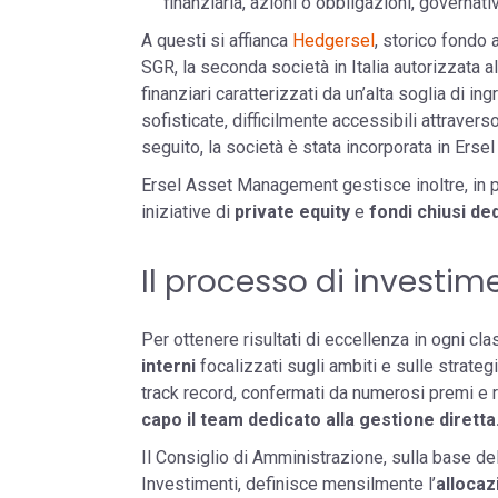
finanziaria, azioni o obbligazioni, governati
A questi si affianca
Hedgersel
, storico fondo 
SGR, la seconda società in Italia autorizzata al
finanziari caratterizzati da un’alta soglia di in
sofisticate, difficilmente accessibili attraver
seguito, la società è stata incorporata in Er
Ersel Asset Management gestisce inoltre, in pa
iniziative di
private equity
e
fondi chiusi ded
Il processo di investim
Per ottenere risultati di eccellenza in ogni clas
interni
focalizzati sugli ambiti e sulle strateg
track record, confermati da numerosi premi e 
capo il team dedicato alla gestione diretta
Il Consiglio di Amministrazione, sulla base de
Investimenti, definisce mensilmente l’
allocaz