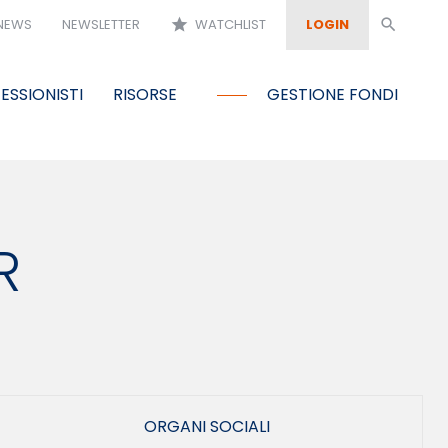
NEWS
NEWSLETTER
star
WATCHLIST
LOGIN
search
ESSIONISTI
RISORSE
GESTIONE FONDI
R
ORGANI SOCIALI