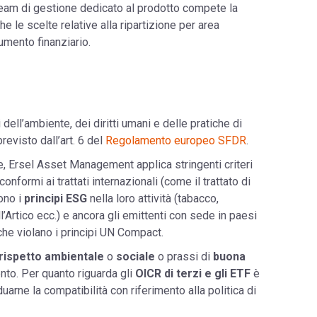
 team di gestione dedicato al prodotto compete la
he le scelte relative alla ripartizione per area
umento finanziario.
i dell’ambiente, dei diritti umani e delle pratiche di
visto dall’art. 6 del
Regolamento europeo SFDR
.
te, Ersel Asset Management applica stringenti criteri
onformi ai trattati internazionali (come il trattato di
ono i
principi ESG
nella loro attività (tabacco,
l’Artico ecc.) e ancora gli emittenti con sede in paesi
che violano i principi UN Compact.
rispetto ambientale
o
sociale
o prassi di
buona
ento. Per quanto riguarda gli
OICR di terzi e gli ETF
è
uarne la compatibilità con riferimento alla politica di