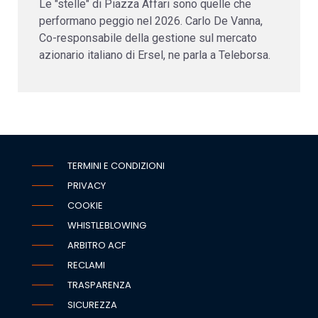
Le "stelle" di Piazza Affari sono quelle che
performano peggio nel 2026. Carlo De Vanna,
Co-responsabile della gestione sul mercato
azionario italiano di Ersel, ne parla a Teleborsa.
TERMINI E CONDIZIONI
PRIVACY
COOKIE
WHISTLEBLOWING
ARBITRO ACF
RECLAMI
TRASPARENZA
SICUREZZA