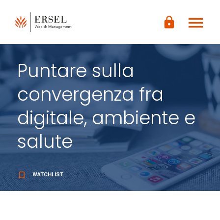
LOGIN
menu
CONTENUTO
lock
PRINCIPALE
PIÈ DI
PAGINA
Puntare sulla
convergenza fra
digitale, ambiente e
salute
bookmark_border
WATCHLIST