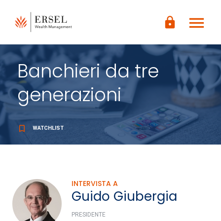
LOGIN
menu
CONTENUTO
lock
PRINCIPALE
PIÈ DI
PAGINA
Banchieri da tre
generazioni
bookmark_border
WATCHLIST
INTERVISTA A
Guido Giubergia
PRESIDENTE