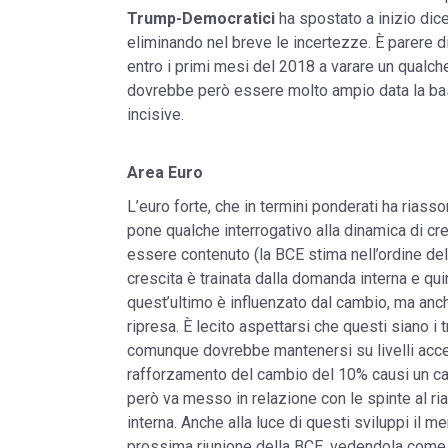
Trump-Democratici
ha spostato a inizio dicem
eliminando nel breve le incertezze. È parere di
entro i primi mesi del 2018 a varare un qualche
dovrebbe però essere molto ampio data la ba
incisive.
Area Euro
L’euro forte, che in termini ponderati ha riass
pone qualche interrogativo alla dinamica di cr
essere contenuto (la BCE stima nell’ordine dell
crescita è trainata dalla domanda interna e qui
quest’ultimo è influenzato dal cambio, ma anc
ripresa. È lecito aspettarsi che questi siano i 
comunque dovrebbe mantenersi su livelli accett
rafforzamento del cambio del 10% causi un calo
però va messo in relazione con le spinte al ri
interna. Anche alla luce di questi sviluppi il 
prossima riunione della BCE, vedendola come 