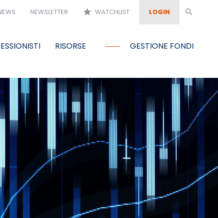
NEWS
NEWSLETTER
star
WATCHLIST
LOGIN
search
ESSIONISTI
RISORSE
GESTIONE FONDI