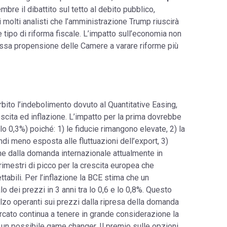
bre il dibattito sul tetto al debito pubblico,
 molti analisti che l’amministrazione Trump riuscirà
 tipo di riforma fiscale. L’impatto sull’economia non
ssa propensione delle Camere a varare riforme più
orbito l’indebolimento dovuto al Quantitative Easing,
escita ed inflazione. L’impatto per la prima dovrebbe
o 0,3%) poiché: 1) le fiducie rimangono elevate, 2) la
ndi meno esposta alle fluttuazioni dell’export, 3)
he dalla domanda internazionale attualmente in
trimestri di picco per la crescita europea che
abili. Per l’inflazione la BCE stima che un
 dei prezzi in 3 anni tra lo 0,6 e lo 0,8%. Questo
alzo operanti sui prezzi dalla ripresa della domanda
mercato continua a tenere in grande considerazione la
un possibile game changer. Il premio sulle opzioni