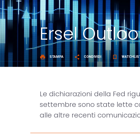
Ersel Outlo
print
share
bookmark_border
STAMPA
CONDIVIDI
WATCHLIS
Le dichiarazioni della Fed rig
settembre sono state lette 
alle altre recenti comunicazi