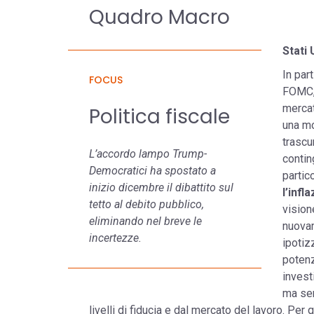
Quadro Macro
Stati 
In par
FOCUS
FOMC, 
mercat
Politica fiscale
una mo
trascu
L’accordo lampo Trump-
contin
Democratici ha spostato a
partic
inizio dicembre il dibattito sul
l’inf
tetto al debito pubblico,
vision
eliminando nel breve le
nuovam
incertezze.
ipotiz
potenz
invest
ma sen
livelli di fiducia e dal mercato del lavoro. Per q