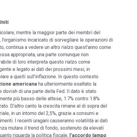
Uniti
ticolare, mentre la maggior parte dei membri del
l’organismo incaricato di sorvegliare le operazioni di
o, continua a vedere un altro rialzo quest’anno come
ssa appropriata, una parte comunque non
rabile di loro interpreta questo rialzo come
gente e legato ai dati dei prossimi mesi, in
olare a quelli sull’inflazione. In questo contesto
lazione americana
ha ulteriormente esaltato la
e dovish di una parte della Fed. Il dato è stato
ente più basso delle attese, 1.7% contro 1.8%
zato. D’altro canto la crescita rimane al di sopra del
iale, in un intorno del 2,5%, grazie a consumi e
imenti. I recenti uragani causeranno volatilità ai dati
za mutare il trend di fondo, sostenuto da elevati
uanto riguarda la politica fiscale,
l’accordo lampo