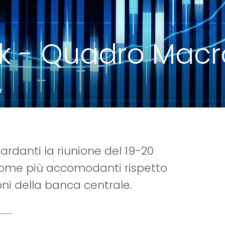
ok - Quadro Macr
T
uardanti la riunione del 19-20
come più accomodanti rispetto
oni della banca centrale.