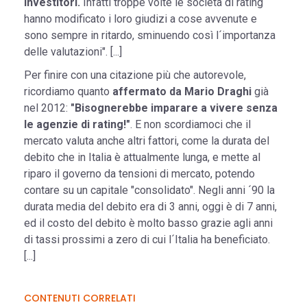
investitori.
Infatti troppe volte le società di rating
hanno modificato i loro giudizi a cose avvenute e
sono sempre in ritardo, sminuendo così l´importanza
delle valutazioni". [...]
Per finire con una citazione più che autorevole,
ricordiamo quanto
affermato da Mario Draghi
già
nel 2012:
"Bisognerebbe imparare a vivere senza
le agenzie di rating!"
. E non scordiamoci che il
mercato valuta anche altri fattori, come la durata del
debito che in Italia è attualmente lunga, e mette al
riparo il governo da tensioni di mercato, potendo
contare su un capitale "consolidato". Negli anni ´90 la
durata media del debito era di 3 anni, oggi è di 7 anni,
ed il costo del debito è molto basso grazie agli anni
di tassi prossimi a zero di cui l´Italia ha beneficiato.
[...]
CONTENUTI CORRELATI