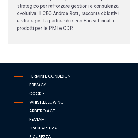
strategico per rafforzare gestioni e consulenza
evolutiva. Il CEO Andrea Rotti, racconta obiettivi
e strategie. La partnership con Banca Finnat, i
prodotti per le PMI e CDP.
TERMINI E CONDIZIONI
PRIVACY
COOKIE
WHISTLEBLOWING
ARBITRO ACF
RECLAMI
TRASPARENZA
SICUREZZA