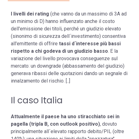
I livelli dei rating
(che vanno da un massimo di 3A ad
un minimo di D) hanno influenzato anche il costo
dell'emissione dei titoli, perché un giudizio elevato
(sinonimo di sicurezza dell´investimento) consentiva
all'emittente di offrire
tassi d´interesse più bassi
rispetto a chi godeva di un giudizio basso
. E la
variazione del livello provocava conseguenze sul
mercato: un downgrade (abbassamento del giudizio)
generava ribassi delle quotazioni dando un segnale di
innalzamento del rischio. [..]
Il caso Italia
Attualmente il paese ha uno stiracchiato sei in
pagella (tripla B, con outlook positivo)
, dovuto
principalmente all´elevato rapporto debito/PIL (oltre
140%); una situazione ai limiti della "spazzatura".