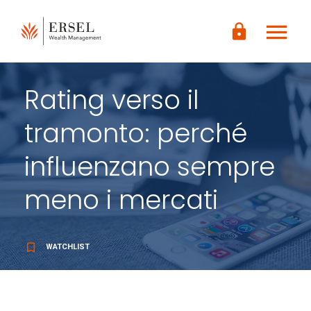
LOGIN
menu
CONTENUTO
lock
PRINCIPALE
PIÈ DI
PAGINA
Rating verso il
tramonto: perché
influenzano sempre
meno i mercati
bookmark_border
WATCHLIST