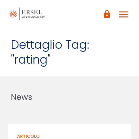
LOGIN
menu
CONTENUTO
lock
PRINCIPALE
PIÈ DI
PAGINA
Dettaglio Tag:
"rating"
News
ARTICOLO