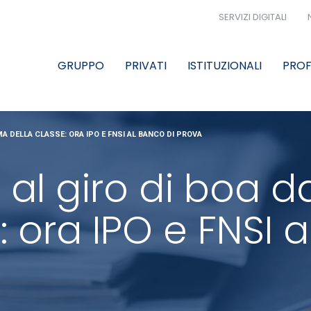
SERVIZI DIGITALI
GRUPPO
PRIVATI
ISTITUZIONALI
PROF
MA DELLA CLASSE: ORA IPO E FNSI AL BANCO DI PROVA
i al giro di boa 
: ora IPO e FNSI 