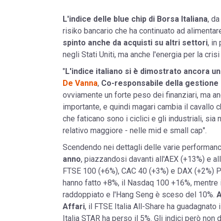
L'indice delle blue chip di Borsa Italiana
, d
risiko bancario che ha continuato ad alimentare i
spinto anche da acquisti su altri settori
, in
negli Stati Uniti, ma anche l'energia per la cris
"
L'indice italiano si è dimostrato ancora u
De Vanna
,
Co-responsabile della gestione s
ovviamente un forte peso dei finanziari, ma anch
importante, e quindi magari cambia il cavallo ch
che faticano sono i ciclici e gli industriali, si
relativo maggiore - nelle mid e small cap".
Scendendo nei dettagli delle varie performanc
anno
, piazzandosi davanti all'AEX (+13%) e a
FTSE 100 (+6%), CAC 40 (+3%) e DAX (+2%) Pe
hanno fatto +8%, il Nasdaq 100 +16%, mentre i
raddoppiato e l'Hang Seng è sceso del 10%.
A
Affari
, il FTSE Italia All-Share ha guadagnato 
Italia STAR ha perso il 5%. Gli indici però non