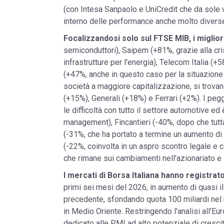
(con Intesa Sanpaolo e UniCredit che da sole 
interno delle performance anche molto diverse tr
Focalizzandosi solo sul FTSE MIB, i miglior
semiconduttori), Saipem (+81%, grazie alla cri
infrastrutture per l'energia), Telecom Italia (+
(+47%, anche in questo caso per la situazione
società a maggiore capitalizzazione, si trovan
(+15%), Generali (+18%) e Ferrari (+2%). I pegg
le difficoltà con tutto il settore automotive ed
management), Fincantieri (-40%, dopo che tutt
(-31%, che ha portato a termine un aumento di 
(-22%, coinvolta in un aspro scontro legale e
che rimane sui cambiamenti nell'azionariato e s
I mercati di Borsa Italiana hanno registrato
primi sei mesi del 2026, in aumento di quasi i
precedente, sfondando quota 100 miliardi nel m
in Medio Oriente. Restringendo l'analisi all'Eu
dedicato alle PMI ad alto potenziale di crescita