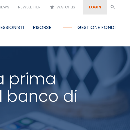
NEWS
NEWSLETTER
star
WATCHLIST
LOGIN
search
ESSIONISTI
RISORSE
GESTIONE FONDI
da prima
al banco di