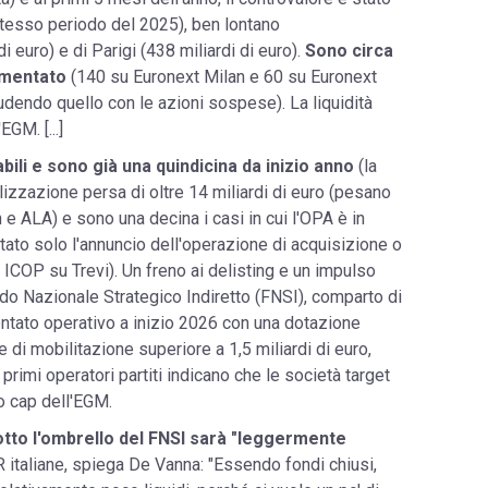
 stesso periodo del 2025), ben lontano
i euro) e di Parigi (438 miliardi di euro).
Sono circa
lamentato
(140 su Euronext Milan e 60 su Euronext
udendo quello con le azioni sospese). La liquidità
GM. [...]
bili e sono già una quindicina da inizio anno
(la
izzazione persa di oltre 14 miliardi di euro (pesano
e ALA) e sono una decina i casi in cui l'OPA è in
ato solo l'annuncio dell'operazione di acquisizione o
i ICOP su Trevi). Un freno ai delisting e un impulso
ondo Nazionale Strategico Indiretto (FNSI), comparto di
ntato operativo a inizio 2026 con una dotazione
e di mobilitazione superiore a 1,5 miliardi di euro,
 primi operatori partiti indicano che le società target
o cap dell'EGM.
sotto l'ombrello del FNSI sarà "leggermente
 italiane, spiega De Vanna: "Essendo fondi chiusi,