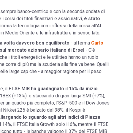
a sempre banco-centrico e con la seconda ondata di
 corsi dei titoli finanziari e assicurativi,
è stato
 primis la tecnologia con i riflessi della corsa all'AI
i in Medio Oriente e le infrastrutture in senso lato.
na volta davvero ben equilibrato
- afferma
Carlo
ul mercato azionario italiano di Ersel
- C'è
e i titoli energetici e le utilities hanno un ruolo
e corre di più ma la scuderia alla fine va bene. Quelli
a nelle large cap che - a maggior ragione per il peso
e, il
FTSE MIB ha guadagnato il 15% da inizio
ll'IBEX (+13%), e staccando di gran lunga SMI (+7%),
r un quadro più completo, l'S&P-500 e il Dow Jones
l Nikkei 225 è balzato del 38%, il Kospi è
llargando lo sguardo agli altri indici di Piazza
il 14%, il FTSE Italia Growth solo il 6%, mentre il FTSE
 dicono tutto - le banche valgono il 37% del FTSE MIB