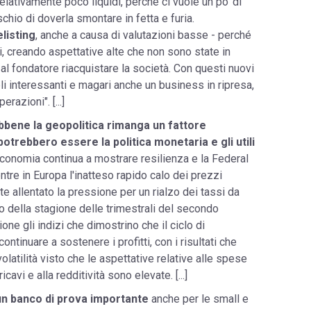
lativamente poco liquidi, perché ci vuole un po' di
chio di doverla smontare in fetta e furia.
listing
, anche a causa di valutazioni basse - perché
ti, creando aspettative alte che non sono state in
al fondatore riacquistare la società. Con questi nuovi
li interessanti e magari anche un business in ripresa,
razioni". [...]
bene la geopolitica rimanga un fattore
potrebbero essere la politica monetaria e gli utili
l'economia continua a mostrare resilienza e la Federal
ntre in Europa l'inatteso rapido calo dei prezzi
te allentato la pressione per un rialzo dei tassi da
io della stagione delle trimestrali del secondo
ione gli indizi che dimostrino che il ciclo di
continuare a sostenere i profitti, con i risultati che
latilità visto che le aspettative relative alle spese
ricavi e alla redditività sono elevate. [...]
 un banco di prova importante
anche per le small e