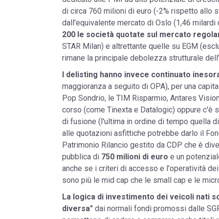
di circa 760 milioni di euro (-2% rispetto allo
dall'equivalente mercato di Oslo (1,46 milardi d
200 le società quotate sul mercato rego
STAR Milan) e altrettante quelle su EGM (escl
rimane la principale debolezza strutturale dell'E
I delisting hanno invece continuato inesora
maggioranza a seguito di OPA), per una capital
Pop Sondrio, le TIM Risparmio, Antares Vision 
corso (come Tinexta e Datalogic) oppure c'è st
di fusione (l'ultima in ordine di tempo quella d
alle quotazioni asfittiche potrebbe darlo il F
Patrimonio Rilancio gestito da CDP che è dive
pubblica di
750 milioni di euro
e un potenzial
anche se i criteri di accesso e l'operatività dei
sono più le mid cap che le small cap e le micr
La logica di investimento dei veicoli nati 
diversa"
dai normali fondi promossi dalle SGR