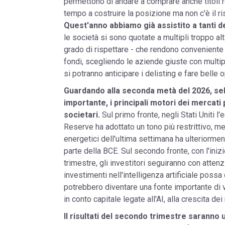
permettono di andare a comprare anche titoli re
tempo a costruire la posizione ma non c'è il ris
Quest'anno abbiamo già assistito a tanti de
le società si sono quotate a multipli troppo al
grado di rispettare - che rendono conveniente 
fondi, scegliendo le aziende giuste con multip
si potranno anticipare i delisting e fare belle ope
Guardando alla seconda metà del 2026, seb
importante, i principali motori dei mercati 
societari.
Sul primo fronte, negli Stati Uniti 
Reserve ha adottato un tono più restrittivo, me
energetici dell'ultima settimana ha ulteriormen
parte della BCE. Sul secondo fronte, con l'iniz
trimestre, gli investitori seguiranno con attenz
investimenti nell'intelligenza artificiale possa 
potrebbero diventare una fonte importante di vo
in conto capitale legate all'AI, alla crescita dei 
Il risultati del secondo trimestre saranno