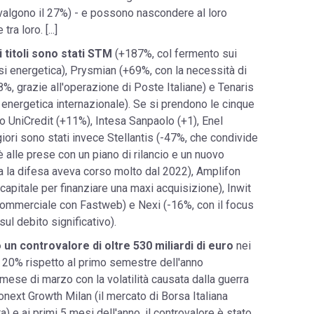
valgono il 27%) - e possono nascondere al loro
a loro. [...]
i titoli sono stati STM
(+187%, col fermento sui
si energetica), Prysmian (+69%, con la necessità di
58%, grazie all'operazione di Poste Italiane) e Tenaris
 energetica internazionale). Se si prendono le cinque
o UniCredit (+11%), Intesa Sanpaolo (+1), Enel
iori sono stati invece Stellantis (-47%, che condivide
 è alle prese con un piano di rilancio e un nuovo
a la difesa aveva corso molto dal 2022), Amplifon
capitale per finanziare una maxi acquisizione), Inwit
 commerciale con Fastweb) e Nexi (-16%, con il focus
ul debito significativo).
 un controvalore di oltre 530 miliardi di euro
nei
l 20% rispetto al primo semestre dell'anno
ese di marzo con la volatilità causata dalla guerra
ronext Growth Milan (il mercato di Borsa Italiana
) e ai primi 5 mesi dell'anno, il controvalore è stato