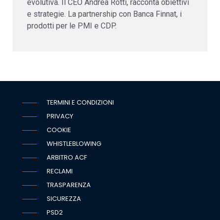
evolutiva. Il CEO Andrea Rotti, racconta obiettivi
e strategie. La partnership con Banca Finnat, i
prodotti per le PMI e CDP.
TERMINI E CONDIZIONI
PRIVACY
COOKIE
WHISTLEBLOWING
ARBITRO ACF
RECLAMI
TRASPARENZA
SICUREZZA
PSD2