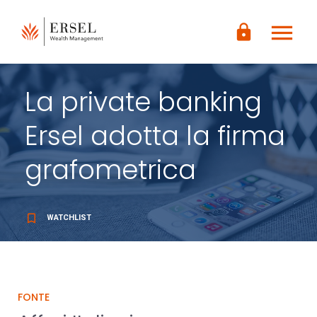
LOGIN
menu
CONTENUTO
lock
PRINCIPALE
PIÈ DI
PAGINA
La private banking
Ersel adotta la firma
grafometrica
bookmark_border
WATCHLIST
FONTE