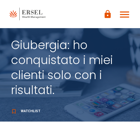
LOGIN
menu
CONTENUTO
lock
PRINCIPALE
PIÈ DI
PAGINA
Giubergia: ho
conquistato i miei
clienti solo con i
risultati.
bookmark_border
WATCHLIST