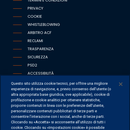
TERMINI E CONDIZIONI
PRIVACY
COOKIE
WHISTLEBLOWING
ARBITRO ACF
RECLAMI
TRASPARENZA
SICUREZZA
PSD2
ACCESSIBILITÀ
Questo sito utilizza cookie tecnici, per offrire una migliore
esperienza di navigazione, e, previo consenso dell’utente (o
altra appropriata base giuridica, ove applicabile), cookie di
SEDI
profilazione e cookie analitici per ottenere statistiche,
proporre contenuti in linea con le preferenze dell’utente,
CONTATTI
personalizzare contenuti pubblicitari di terze parti e
CONTATTI PER I MEDIA
consentire l’interazione con i social, anche di terze parti.
Cliccando su «Accetta» si acconsente all’utilizzo di tutti i
FAQ
cookie. Cliccando su «Impostazioni cookie» è possibile