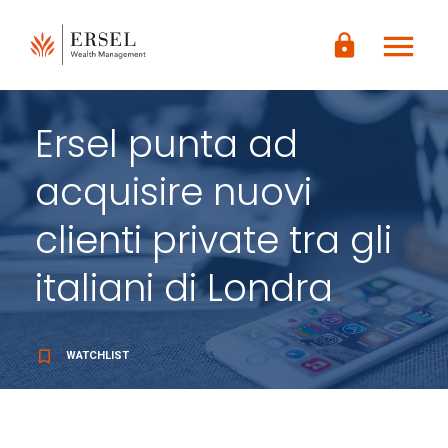
LOGIN
menu
CONTENUTO
lock
PRINCIPALE
PIÈ DI
PAGINA
Ersel punta ad
acquisire nuovi
clienti private tra gli
italiani di Londra
bookmark_border
WATCHLIST