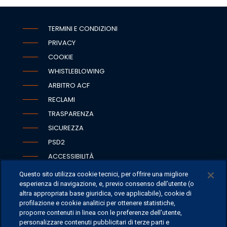
TERMINI E CONDIZIONI
PRIVACY
COOKIE
WHISTLEBLOWING
ARBITRO ACF
RECLAMI
TRASPARENZA
SICUREZZA
PSD2
ACCESSIBILITÀ
Questo sito utilizza cookie tecnici, per offrire una migliore
esperienza di navigazione, e, previo consenso dell’utente (o
altra appropriata base giuridica, ove applicabile), cookie di
SEDI
profilazione e cookie analitici per ottenere statistiche,
proporre contenuti in linea con le preferenze dell’utente,
CONTATTI
personalizzare contenuti pubblicitari di terze parti e