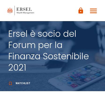
LOGIN
menu
CONTENUTO
lock
PRINCIPALE
PIÈ DI
PAGINA
Ersel è socio del
Forum per la
Finanza Sostenibile
2021
bookmark_border
WATCHLIST