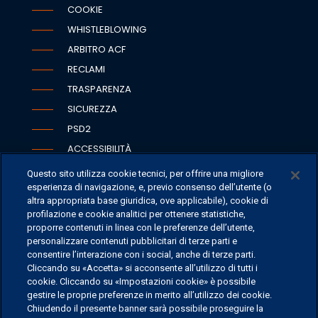
COOKIE
WHISTLEBLOWING
ARBITRO ACF
RECLAMI
TRASPARENZA
SICUREZZA
PSD2
ACCESSIBILITÀ
Questo sito utilizza cookie tecnici, per offrire una migliore
esperienza di navigazione, e, previo consenso dell’utente (o
altra appropriata base giuridica, ove applicabile), cookie di
SEDI
profilazione e cookie analitici per ottenere statistiche,
proporre contenuti in linea con le preferenze dell’utente,
CONTATTI
personalizzare contenuti pubblicitari di terze parti e
CONTATTI PER I MEDIA
consentire l’interazione con i social, anche di terze parti.
Cliccando su «Accetta» si acconsente all’utilizzo di tutti i
FAQ
cookie. Cliccando su «Impostazioni cookie» è possibile
LAVORA CON NOI
gestire le proprie preferenze in merito all’utilizzo dei cookie.
Chiudendo il presente banner sarà possibile proseguire la