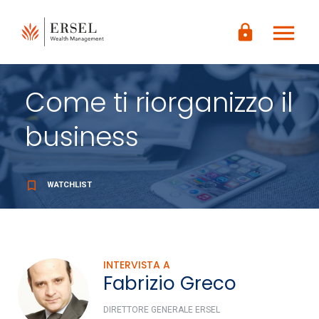
LOGIN
menu
CONTENUTO
lock
PRINCIPALE
PIÈ DI
PAGINA
Come ti riorganizzo il
business
bookmark_border
WATCHLIST
INTERVISTA A
Fabrizio Greco
DIRETTORE GENERALE ERSEL