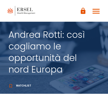
LOGIN
menu
CONTENUTO
lock
PRINCIPALE
PIÈ DI
PAGINA
Andrea Rotti: così
cogliamo le
opportunità del
nord Europa
bookmark_border
WATCHLIST