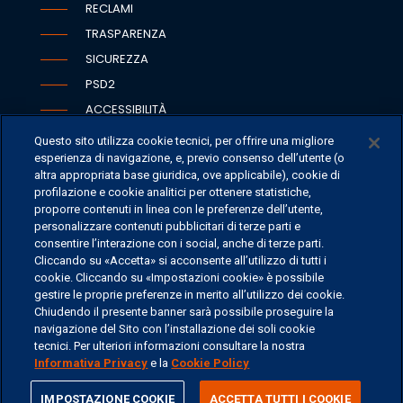
RECLAMI
TRASPARENZA
SICUREZZA
PSD2
ACCESSIBILITÀ
Questo sito utilizza cookie tecnici, per offrire una migliore
esperienza di navigazione, e, previo consenso dell’utente (o
altra appropriata base giuridica, ove applicabile), cookie di
SEDI
profilazione e cookie analitici per ottenere statistiche,
proporre contenuti in linea con le preferenze dell’utente,
CONTATTI
personalizzare contenuti pubblicitari di terze parti e
CONTATTI PER I MEDIA
consentire l’interazione con i social, anche di terze parti.
Cliccando su «Accetta» si acconsente all’utilizzo di tutti i
FAQ
cookie. Cliccando su «Impostazioni cookie» è possibile
LAVORA CON NOI
gestire le proprie preferenze in merito all’utilizzo dei cookie.
Chiudendo il presente banner sarà possibile proseguire la
navigazione del Sito con l’installazione dei soli cookie
tecnici. Per ulteriori informazioni consultare la nostra
Informativa Privacy
e la
Cookie Policy
©
2026 ERSEL BANCA PRIVATA - P.IVA 11894590154
share
IMPOSTAZIONE COOKIE
ACCETTA TUTTI I COOKIE