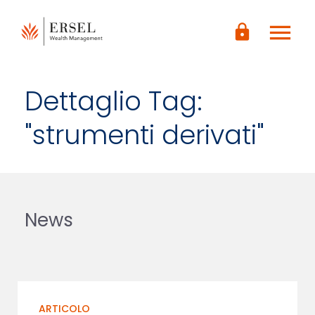
LOGIN
menu
CONTENUTO
lock
PRINCIPALE
PIÈ DI
PAGINA
Dettaglio Tag:
"strumenti derivati"
News
ARTICOLO