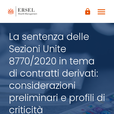
LOGIN
menu
CONTENUTO
lock
PRINCIPALE
PIÈ DI
PAGINA
La sentenza delle
Sezioni Unite
8770/2020 in tema
di contratti derivati:
considerazioni
preliminari e profili di
criticità