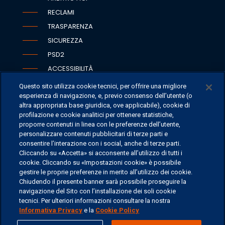
RECLAMI
TRASPARENZA
SICUREZZA
PSD2
ACCESSIBILITÀ
Questo sito utilizza cookie tecnici, per offrire una migliore
esperienza di navigazione, e, previo consenso dell’utente (o
altra appropriata base giuridica, ove applicabile), cookie di
SEDI
profilazione e cookie analitici per ottenere statistiche,
proporre contenuti in linea con le preferenze dell’utente,
CONTATTI
personalizzare contenuti pubblicitari di terze parti e
CONTATTI PER I MEDIA
consentire l’interazione con i social, anche di terze parti.
Cliccando su «Accetta» si acconsente all’utilizzo di tutti i
FAQ
cookie. Cliccando su «Impostazioni cookie» è possibile
LAVORA CON NOI
gestire le proprie preferenze in merito all’utilizzo dei cookie.
Chiudendo il presente banner sarà possibile proseguire la
navigazione del Sito con l’installazione dei soli cookie
tecnici. Per ulteriori informazioni consultare la nostra
Informativa Privacy
e la
Cookie Policy
©
2026 ERSEL BANCA PRIVATA - P.IVA 11894590154