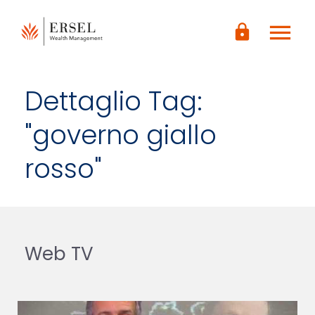
LOGIN
menu
CONTENUTO
lock
PRINCIPALE
PIÈ DI
PAGINA
Dettaglio Tag:
"governo giallo
rosso"
Web TV