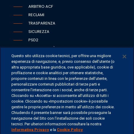
ARBITRO ACF
RECLAMI
TRASPARENZA
SICUREZZA
PSD2
ACCESSIBILITÀ
Questo sito utilizza cookie tecnici, per offrire una migliore
esperienza di navigazione, e, previo consenso dell’utente (o
altra appropriata base giuridica, ove applicabile), cookie di
profilazione e cookie analitici per ottenere statistiche,
SEDI
proporre contenuti in linea con le preferenze dell’utente,
CONTATTI
personalizzare contenuti pubblicitari di terze parti e
consentire l’interazione con i social, anche di terze parti.
CONTATTI PER I MEDIA
Cliccando su «Accetta» si acconsente all’utilizzo di tutti i
FAQ
cookie. Cliccando su «Impostazioni cookie» è possibile
gestire le proprie preferenze in merito all’utilizzo dei cookie.
LAVORA CON NOI
Chiudendo il presente banner sarà possibile proseguire la
navigazione del Sito con l’installazione dei soli cookie
tecnici. Per ulteriori informazioni consultare la nostra
Informativa Privacy
e la
Cookie Policy
©
2026 ERSEL BANCA PRIVATA - P.IVA 11894590154