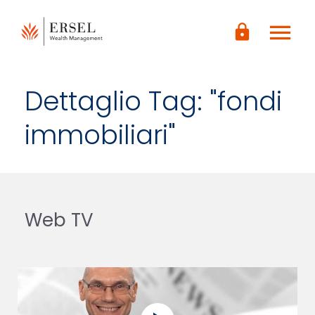
LOGIN
menu
CONTENUTO
lock
PRINCIPALE
PIÈ DI
PAGINA
Dettaglio Tag: "fondi
immobiliari"
Web TV