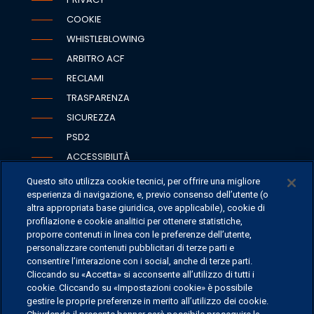
COOKIE
WHISTLEBLOWING
ARBITRO ACF
RECLAMI
TRASPARENZA
SICUREZZA
PSD2
ACCESSIBILITÀ
Questo sito utilizza cookie tecnici, per offrire una migliore
esperienza di navigazione, e, previo consenso dell’utente (o
altra appropriata base giuridica, ove applicabile), cookie di
SEDI
profilazione e cookie analitici per ottenere statistiche,
proporre contenuti in linea con le preferenze dell’utente,
CONTATTI
personalizzare contenuti pubblicitari di terze parti e
CONTATTI PER I MEDIA
consentire l’interazione con i social, anche di terze parti.
Cliccando su «Accetta» si acconsente all’utilizzo di tutti i
FAQ
cookie. Cliccando su «Impostazioni cookie» è possibile
LAVORA CON NOI
gestire le proprie preferenze in merito all’utilizzo dei cookie.